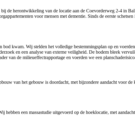
en bij de herontwikkeling van de locatie aan de Coevorderweg 2-4 in Ba
orgappartementen voor mensen met dementie. Sinds de eerste schetsen in
aan bod kwam. Wij stelden het volledige bestemmingsplan op en voerden
erzoek en een analyse van externe veiligheid. De bodem bleek vervuil
ader van de milieueffectrapportage en voerden we een planschaderisicoa
e opbouw van het gebouw is doordacht, met bijzondere aandacht voor de k
 Wij hebben een massastudie uitgevoerd op de hoeklocatie, met aandacht