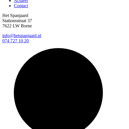
Actueel
Contact
Het Spanjaard
Stationsstraat 37
7622 LW Borne
info@hetspanjaard.nl
074 727 10 20