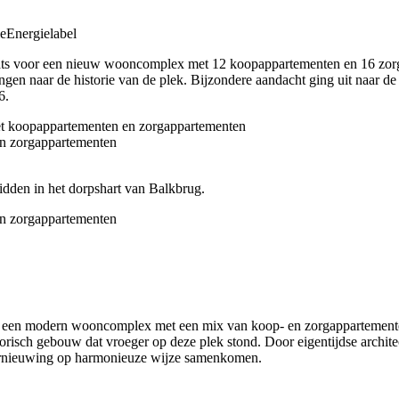
e
Energielabel
ats voor een nieuw wooncomplex met 12 koopappartementen en 16 zorgap
zingen naar de historie van de plek. Bijzondere aandacht ging uit naa
6.
idden in het dorpshart van Balkbrug.
j een modern wooncomplex met een mix van koop- en zorgappartemente
risch gebouw dat vroeger op deze plek stond. Door eigentijdse architect
n vernieuwing op harmonieuze wijze samenkomen.