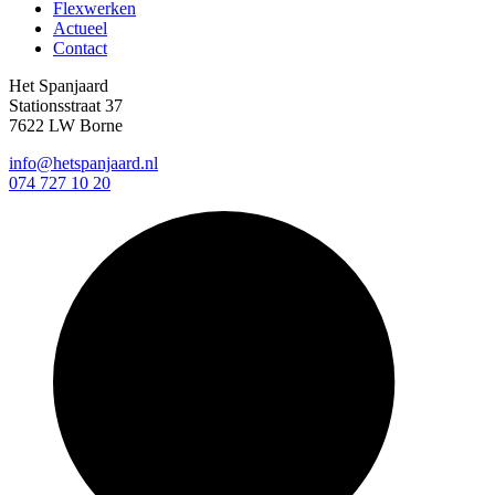
Flexwerken
Actueel
Contact
Het Spanjaard
Stationsstraat 37
7622 LW Borne
info@hetspanjaard.nl
074 727 10 20