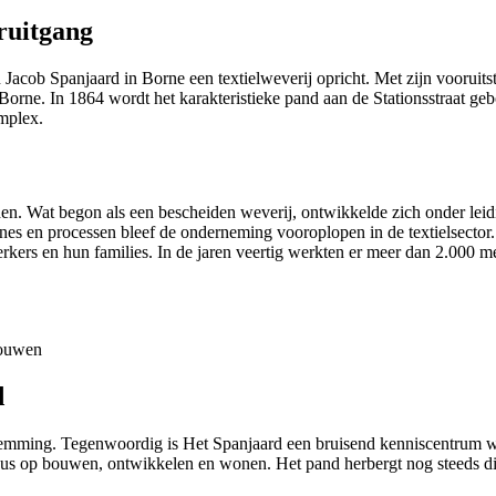
oruitgang
cob Spanjaard in Borne een textielweverij opricht. Met zijn vooruitstre
orne. In 1864 wordt het karakteristieke pand aan de Stationsstraat geb
mplex.
en. Wat begon als een bescheiden weverij, ontwikkelde zich onder leid
es en processen bleef de onderneming vooroplopen in de textielsector. 
ers en hun families. In de jaren veertig werkten er meer dan 2.000 me
d
temming. Tegenwoordig is Het Spanjaard een bruisend kenniscentrum wa
cus op bouwen, ontwikkelen en wonen. Het pand herbergt nog steeds div