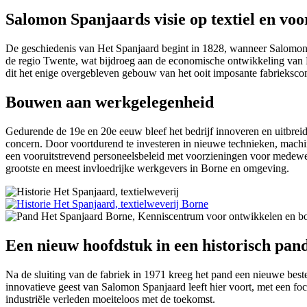
Salomon Spanjaards visie op textiel en vo
De geschiedenis van Het Spanjaard begint in 1828, wanneer Salomon Ja
de regio Twente, wat bijdroeg aan de economische ontwikkeling van B
dit het enige overgebleven gebouw van het ooit imposante fabrieksco
Bouwen aan werkgelegenheid
Gedurende de 19e en 20e eeuw bleef het bedrijf innoveren en uitbreid
concern. Door voortdurend te investeren in nieuwe technieken, machin
een vooruitstrevend personeelsbeleid met voorzieningen voor medewerk
grootste en meest invloedrijke werkgevers in Borne en omgeving.
Een nieuw hoofdstuk in een historisch pan
Na de sluiting van de fabriek in 1971 kreeg het pand een nieuwe bes
innovatieve geest van Salomon Spanjaard leeft hier voort, met een fo
industriële verleden moeiteloos met de toekomst.